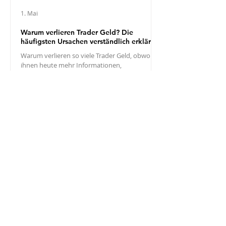
1. Mai
Warum verlieren Trader Geld? Die
häufigsten Ursachen verständlich erklärt
Warum verlieren so viele Trader Geld, obwohl
ihnen heute mehr Informationen,
Handelssoftware und Lernangebote zur
Verfügung stehen als je zuvor? Meist liegt es
nicht an einem einzigen fatalen Fehler.
Verluste entstehen häufig durch eine ganze
Kette ungünstiger Faktoren: Es fehlt ein
nachweisbarer statistischer Vorteil, das Risiko
ist zu hoch, Kosten werden unterschätzt und
Entscheidungen werden während des Trades
verändert. Hinzu kommen Erwartungen, die
mit der vorhandenen Ko
28. Apr.
Ist Trading schwer zu lernen? Eine