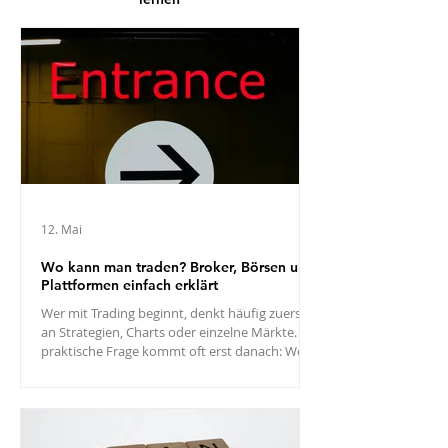
12. Mai
Wo kann man traden? Broker, Börsen und
Plattformen einfach erklärt
Wer mit Trading beginnt, denkt häufig zuerst
an Strategien, Charts oder einzelne Märkte. Die
praktische Frage kommt oft erst danach: Wo
findet Trading eigentlich statt? Genau diese
Frage ist wichtiger, als sie zunächst wirkt. Denn
ein Trade entsteht nicht einfach „am Markt“,
sondern immer über eine bestimmte
Infrastruktur: einen Broker, eine