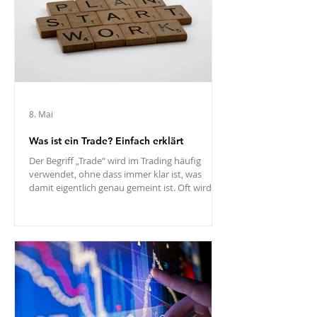
Handelsplattform, ein konkretes
Finanzprodukt und je nach Produkt auch eine
Börse oder einen außerbörslichen Anbieter.
Gerade am Anfang
8. Mai
Was ist ein Trade? Einfach erklärt
Der Begriff „Trade“ wird im Trading häufig
verwendet, ohne dass immer klar ist, was
damit eigentlich genau gemeint ist. Oft wird
ein Trade einfach mit dem Kauf oder Verkauf
eines Finanzprodukts gleichgesetzt. Das ist
nicht falsch, aber etwas zu kurz gedacht. Denn
ein Trade ist nicht nur eine einzelne Order,
sondern eine vollständige
Handelsentscheidung mit Einstieg, Risiko,
möglichem Ausstieg und späterer Bewertung.
Gerade für Einsteiger ist diese Unterscheidung
wichtig. Wer