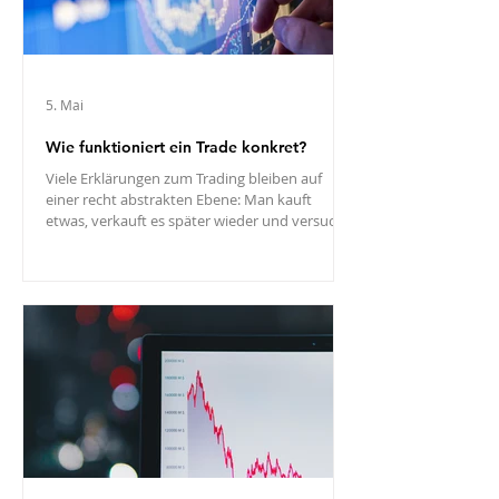
5. Mai
Wie funktioniert ein Trade konkret?
Viele Erklärungen zum Trading bleiben auf
einer recht abstrakten Ebene: Man kauft
etwas, verkauft es später wieder und versucht,
von einer Kursbewegung zu profitieren. Das ist
grundsätzlich richtig, erklärt aber noch nicht,
wie ein einzelner Trade praktisch gedacht und
aufgebaut wird. Gerade am Anfang entsteht
dadurch oft der Eindruck, ein Trade bestehe
vor allem aus dem Moment des Einstiegs.
Tatsächlich beginnt ein sinnvoll geplanter
Trade aber früher – nämlich mit der Frage