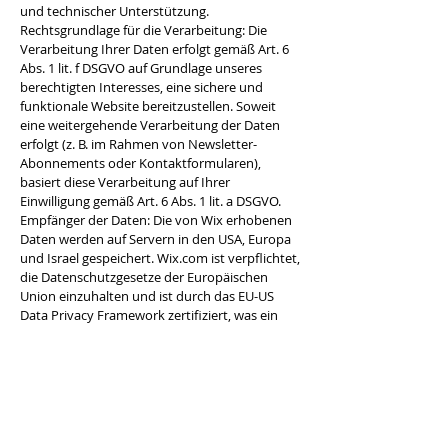
und technischer Unterstützung.
Rechtsgrundlage für die Verarbeitung: Die
Verarbeitung Ihrer Daten erfolgt gemäß Art. 6
Abs. 1 lit. f DSGVO auf Grundlage unseres
berechtigten Interesses, eine sichere und
funktionale Website bereitzustellen. Soweit
eine weitergehende Verarbeitung der Daten
erfolgt (z. B. im Rahmen von Newsletter-
Abonnements oder Kontaktformularen),
basiert diese Verarbeitung auf Ihrer
Einwilligung gemäß Art. 6 Abs. 1 lit. a DSGVO.
Empfänger der Daten: Die von Wix erhobenen
Daten werden auf Servern in den USA, Europa
und Israel gespeichert. Wix.com ist verpflichtet,
die Datenschutzgesetze der Europäischen
Union einzuhalten und ist durch das EU-US
Data Privacy Framework zertifiziert, was ein
angemessenes Datenschutzniveau
gewährleistet.
Speicherdauer: Personenbezogene Daten, die
über Wix verarbeitet werden, werden nur so
lange gespeichert, wie dies zur Erfüllung der
jeweiligen Zwecke erforderlich ist oder