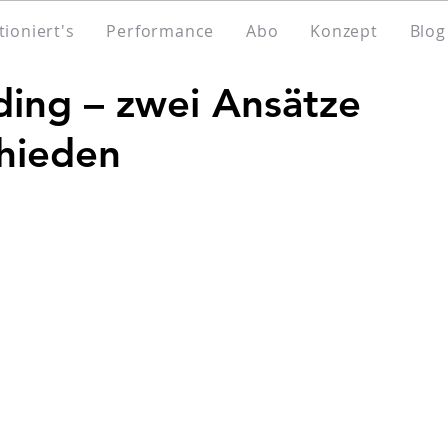
tioniert's
Performance
Abo
Konzept
Blog
ading – zwei Ansätze
chieden